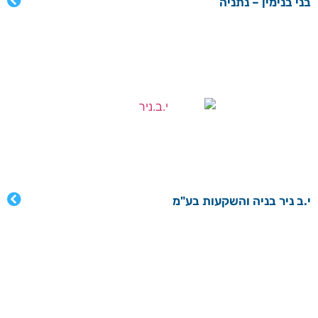
בני בנימין – נתניה
י.ב ניר בניה והשקעות בע"מ