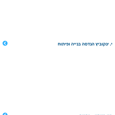
י. ינקוביץ הנדסה בנייה ופיתוח