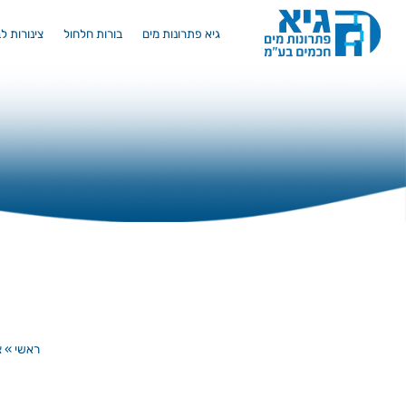
גיא פתרונות מים
בורות חלחול
צינורות ל
ראשי
»
צ