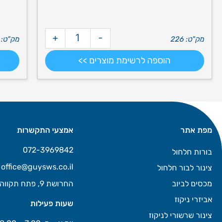
+
-
מק"ט: 226
מק"ט: 228-1
הוספה לרשימת מוצרים >>
מפת אתר
אמצעי התקשרות
072-3969842
בורות חלחול
office@guysws.co.il
צינור לבור חלחול
מכסים לביוב
החרושת 9, פתח תקווה
אביזרי ניקוז
שעות פעילות
צינור שרשורי לניקוז