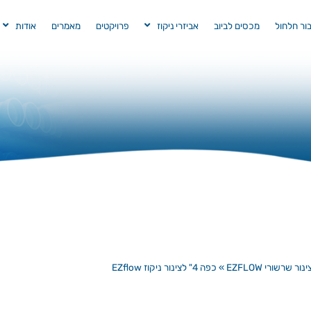
בור חלחול
מכסים לביוב
אביזרי ניקוז
פרויקטים
מאמרים
אודות
ינור שרשורי EZFLOW
»
כפה 4" לצינור ניקוז EZflow