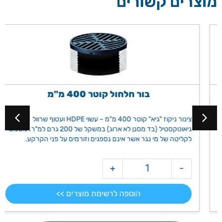
מוצרים קשורים
בור חלחול קוטר 400 מ"מ
צינור ניקוז "גיא" קוטר 400 מ"מ – עשוי HDPE ועטוף שרוול
גיאוטקסטיל (בד מסנן לא ארוג) במשקל של 200 גרם למ"ר. משמש
לקליטה של מי נגר אשר אינם נספגים וזורמים על פני הקרקע.
+
-
הוספה לרשימת מוצרים >>