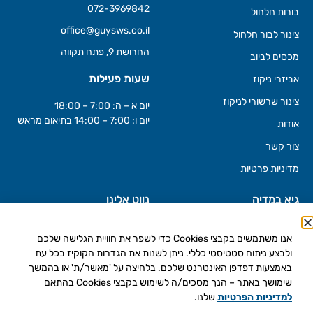
072-3969842
בורות חלחול
office@guysws.co.il
צינור לבור חלחול
החרושת 9, פתח תקווה
מכסים לביוב
שעות פעילות
אביזרי ניקוז
צינור שרשורי לניקוז
יום א – ה: 7:00 – 18:00
יום ו: 7:00 – 14:00 בתיאום מראש
אודות
צור קשר
מדיניות פרטיות
גיא במדיה
נווט אלינו
אנו משתמשים בקבצי Cookies כדי לשפר את חוויית הגלישה שלכם
ולבצע ניתוח סטטיסטי כללי. ניתן לשנות את הגדרות הקוקיז בכל עת
באמצעות דפדפן האינטרנט שלכם. בלחיצה על 'מאשר/ת' או בהמשך
שימושך באתר – הנך מסכים/ה לשימוש בקבצי Cookies בהתאם
למדיניות הפרטיות
שלנו.
כל הזכויות שמורות © גיא פתרונות מים חכמים בע"מ