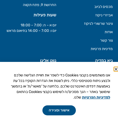
החרושת 9, פתח תקווה
מכסים לביוב
שעות פעילות
אביזרי ניקוז
צינור שרשורי לניקוז
יום א – ה: 7:00 – 18:00
יום ו: 7:00 – 14:00 בתיאום מראש
אודות
צור קשר
מדיניות פרטיות
גיא במדיה
נווט אלינו
אנו משתמשים בקבצי Cookies כדי לשפר את חוויית הגלישה שלכם
ולבצע ניתוח סטטיסטי כללי. ניתן לשנות את הגדרות הקוקיז בכל עת
באמצעות דפדפן האינטרנט שלכם. בלחיצה על 'מאשר/ת' או בהמשך
שימושך באתר – הנך מסכים/ה לשימוש בקבצי Cookies בהתאם
למדיניות הפרטיות
שלנו.
כל הזכויות שמורות © גיא פתרונות מים חכמים בע"מ
התקשרו
לחצו
אישור וסגירה
עכשיו
לייעוץ