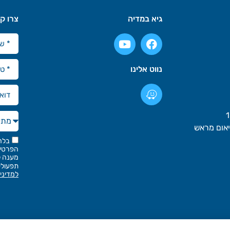
גיא במדיה
צרו ק
נווט אלינו
בלח
הפרטים
מענה ל
תפעולי
למדיני