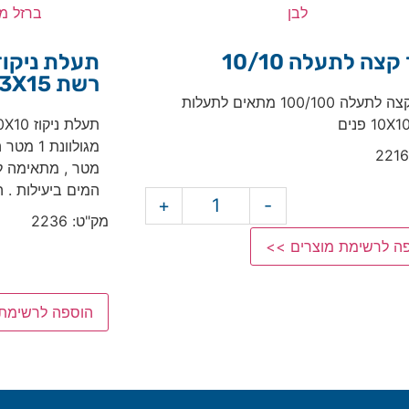
תעלת ניקוז 10X10 פנים +
רשת 33X15 מגולוונת 1 מטר
רשת רשת 
תעלת ניקוז 10X10 פנים + רשת 33X15
תעלת ניקוז 15X16 פני
מגולוונת 1 מטר התעלה מגיעה ביחידות של
1 מטר
, מת
מטר , מתאימה למשקל 12.5 טון מנקזת את
מנקזת את 
המים ביעילות . הכנסו והזמינו עוד היום←
מק"ט: 9065
ק"ט: 2236
+
-
הוספה לר
הוספה לרשימת מוצרים >>