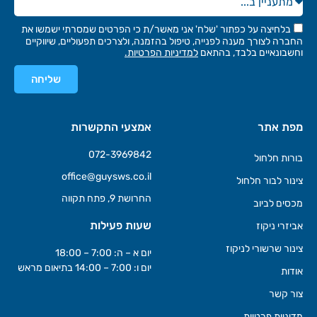
בלחיצה על כפתור 'שלח' אני מאשר/ת כי הפרטים שמסרתי ישמשו את
החברה לצורך מענה לפנייה, טיפול בהזמנה, ולצרכים תפעוליים, שיווקיים
וחשבונאיים בלבד, בהתאם
למדיניות הפרטיות.
שליחה
מפת אתר
אמצעי התקשרות
072-3969842
בורות חלחול
office@guysws.co.il
צינור לבור חלחול
החרושת 9, פתח תקווה
מכסים לביוב
שעות פעילות
אביזרי ניקוז
צינור שרשורי לניקוז
יום א – ה: 7:00 – 18:00
יום ו: 7:00 – 14:00 בתיאום מראש
אודות
צור קשר
מדיניות פרטיות