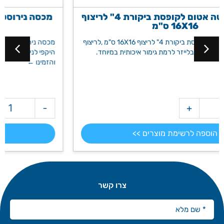
ום לקופסת ביקורת 4" לריצוף
מכסה נירוסטה לריצוף ניקוז 4" 11.5X11.5 ס"מ
ביקורת 4" לריצוף 16X16 ס"מ ,לריצוף
מכסה נירוסטה לריצוף 4" לניקוז ,לריצוף עד גובה 
חד.
היקפי לניקוז מים, חתוך בלייזר לרמת גימור איכותית במיוחד. הכנ
והזמינו ←
+
-
מק"ט: 9067
הוספה לרשימת מוצרים >>
צרו קשר