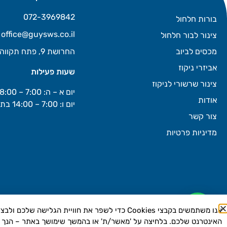
072-3969842
בורות חלחול
office@guysws.co.il
צינור לבור חלחול
מכסים לביוב
החרושת 9, פתח תקווה
אביזרי ניקוז
שעות פעילות
צינור שרשורי לניקוז
יום א – ה: 7:00 – 18:00
אודות
יום ו: 7:00 – 14:00 בתיאום מראש
צור קשר
מדיניות פרטיות
אנו משתמשים בקבצי Cookies כדי לשפר את חוויית 
האינטרנט שלכם. בלחיצה על 'מאשר/ת' או בהמשך שימושך באתר – הנך מסכים/ה לש
כל הזכויות שמ