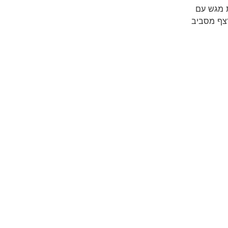
יקוז גובה 2.5 ס"מ בעלת מגש עם
רצף מסביב