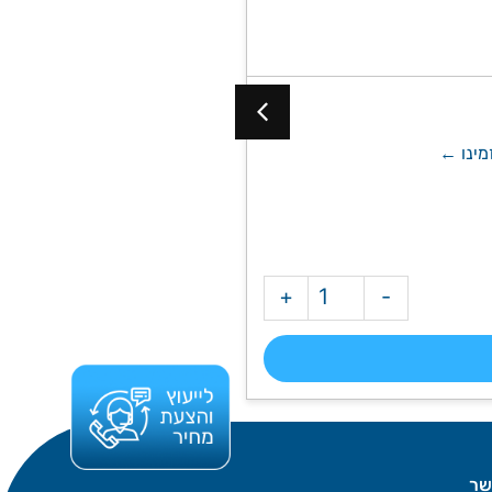
מכסה נירוסטה לבור חלחול עם חירוץ היקפי 50X50 ,לריצוף עד גובה של 2.5 ס״מ, חתוך בלייזר 
+
-
מק"ט: 8036
שר