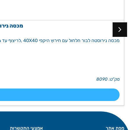
מכסה נירוסט
מכסה נירוסטה לבור חלחול עם חירוץ היקפי 40X40 ,לריצוף עד גובה של 2.5 ס״מ, חתוך בלייזר לרמת גימור איכותית במיוחד. הכנסו והזמינו ←
מק"ט: 8090
מפת אתר
אמצעי התקשרות