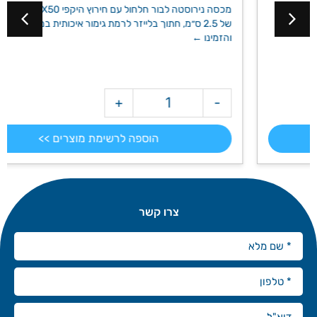
מכסה נירוסטה לבור חלחול עם חירוץ היקפי 50X50 ,לריצוף עד גובה
של 2.5 ס״מ, חתוך בלייזר לרמת גימור איכותית במיוחד. הכנסו
והזמינו ←
+
-
מק"ט: 8036
הוספה לרשימת מוצרים >>
צרו קשר