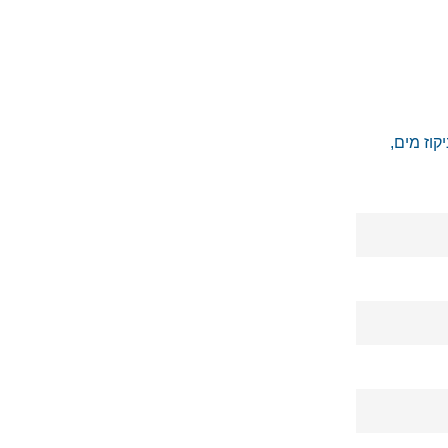
 בשילוב רשת יצקת ברזל בגודל 50 פתח 40 לניקוז מים,