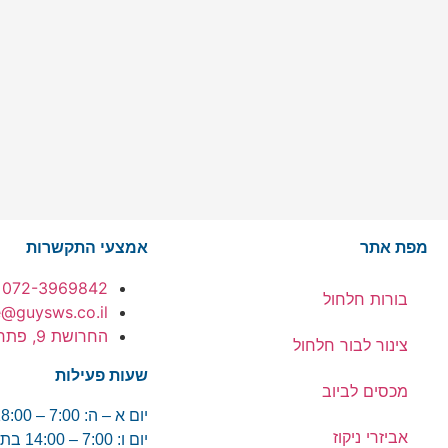
מפת אתר
אמצעי התקשרות
072-3969842
בורות חלחול
e@guysws.co.il
החרושת 9, פתח תקווה
צינור לבור חלחול
שעות פעילות
מכסים לביוב
יום א – ה: 7:00 – 18:00
אביזרי ניקוז
יום ו: 7:00 – 14:00 בתיאום מראש