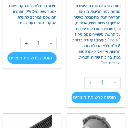
תעלה סמויה נסתרת היושבת
חיבור סיום לתעלות ניקוז פתוח
מתחת לפני הריצוף. תוצאת
\סגור עשוי מ-PVC, הפתרון
המראה הנקי מתקבלת כאשר
המושלם עבורכם לתעלת
הריצוף (רצפות, שיש, אריחים,
הניקוז. הזמינו עוד היום !
וכו') מונחים ומודבקים ישירות
על הרשת ומשאירים פס ניקוז
("פוגה") בעיצוב נקי ודק ברוחב
+
-
מק"ט: 2068
8 מ"מ, ללא מגבלת גובה
הריצוף, אידיאלי ל-מרפסות,
גגות, בריכות שחיה, חצרות,
הוספה לרשימת מוצרים >>
שבילים וכולי'.
+
-
מק"ט: 2060/2061
הוספה לרשימת מוצרים >>