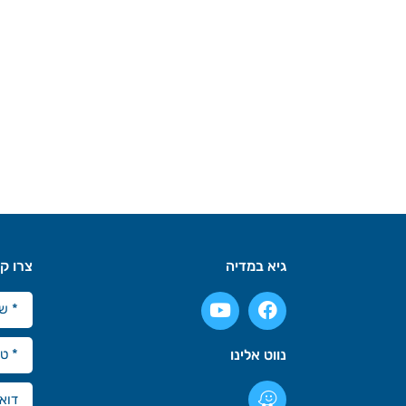
גיא במדיה
צרו ק
נווט אלינו